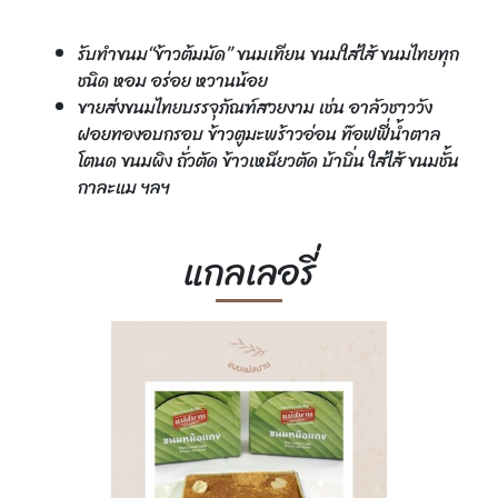
รับทำขนม“ข้าวต้มมัด” ขนมเทียน ขนมใส่ไส้ ขนมไทยทุก
ชนิด หอม อร่อย หวานน้อย
ขายส่งขนมไทยบรรจุภัณฑ์สวยงาม เช่น อาลัวชาววัง
ฝอยทองอบกรอบ ข้าวตูมะพร้าวอ่อน ท๊อฟฟี่น้ำตาล
โตนด ขนมผิง ถั่วตัด ข้าวเหนียวตัด บ้าบิ่น ใส่ไส้ ขนมชั้น
กาละแม ฯลฯ
แกลเลอรี่