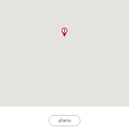
นำทาง